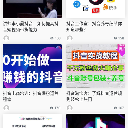
讲师李小曼抖音：如何提高抖
抖音工作室：抖音养号细节你
音短视频带货能力
知道哪些？
168
158
抖音电商培训：抖音爆粉运营
抖音淘宝客：了解抖音运营规
秘籍
则轻松上热门
170
167